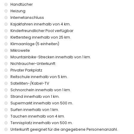
Bettwäsche und Handtücher
Handtücher
Luftheizung und Klimaanlage
Heizung
Internetanschluss
Unterhaltung und Freizeitaktivitäten für Ihre Ferien in
Kajakfahren innerhalb von 4 km.
Chiclana de la Frontera, Costa de la Luz
Kinderfreundlicher Pool verfügbar
Promenade (innerhalb von 1000 Metern vom Haus entfernt)
Klettersteig innerhalb von 25 km.
Diskothek, NachtClub und Bar (innerhalb von 5 Kilometern
Klimaanlage (5 einheiten)
vom Haus entfernt)
Mikrowelle
Sehenswürdigkeiten und Kultur in Chiclana de la Frontera,
Mountainbike-Strecken innerhalb von 1 km.
Costa de la Luz
Nichtraucher-Unterkunft
Kirche (innerhalb von 1000 Metern von der Unterkunft
Privater Parkplatz
entfernt)
Reitschule innerhalb von 5 km.
Schloss, Ruine, Monument, architektonisches Gebäude und
Satelliten-/Kabel-TV
historischer Ort (innerhalb von 5 Kilometern von der
Schnorcheln innerhalb von 1 km.
Unterkunft entfernt)
Strand innerhalb von 1 km.
Museum und Palast (innerhalb von 10 Kilometern von der
Unterkunft entfernt)
Supermarkt innerhalb von 500 m.
Surfen innerhalb von 1 km.
Sportaktivitäten
Tauchen innerhalb von 4 km.
Tennis, Wandern, Mountainbiking, Radfahren, Angeln,
Tennisplatz innerhalb von 500 m.
Schnorcheln, Surfen und Wasserski (innerhalb von 1000
Unterkunft geeignet für die angegebene Personenanzahl.
Metern der Villa entfernt)