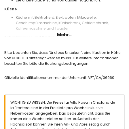
Die untere Etage ist nur von aussen zugänglich.
Küche
Küche mit Elektroherd, Elektroofen, Mikrowelle,
Geschirrspülmaschine, Kühlschrank, Gefrierschrank,
Kaffeemaschine und Toaster
Mehr...
Schlafzimmer und Badezimmer
Schlafzimmer mit Doppelbett und Klimaanlage
3 Schlafzimmer, jedes mit 2 Einzelbetten und Klimaanlage
Bitte beachten Sie, dass für diese Unterkunft eine Kaution in Höhe
Badezimmer mit Einzelwaschbecken, Duschbadewanne,
von € 300,00 hinterlegt werden muss. Für weitere Informationen
Bidet und Toilette
beachten Sie bitte die Buchungsbedingungen.
2 Badezimmer jedes mit Einzelwaschbecken, Dusche und
Toilette
Offizielle Identifikationsnummer der Unterkunft: VFT/CA/06960
Aussen
eingezäuntes Grundstück
lagunenförmiger Gemeinschaftspool
Kinderbecken
WICHTIG ZU WISSEN: Die Preise für Villa Rosa in Chiclana de
Garten mit Rasen, Bäumen und Gartenmöbel mit
la Frontera sind in der Preisliste pro Woche inklusive
Sonnenliegen
Nebenkosten angegeben. Das bedeutet nicht, dass Sie
Gemeinschaftsgarten mit Rasen und Bäumen
immer eine Woche mieten sollten. Außerhalb der
überdachte Terrasse
Hochsaison können Sie Ihren An- und Abreisetag durch
Barbecue