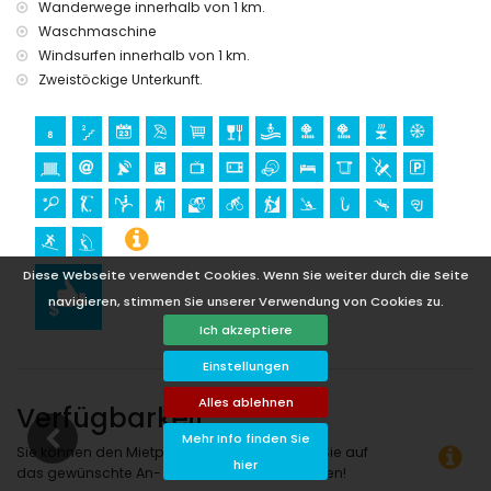
Wanderwege innerhalb von 1 km.
Golf, Reitsport, Kajaksport und Tauchen (innerhalb von 5
Waschmaschine
Kilometern der Villa entfernt)
Windsurfen innerhalb von 1 km.
Klettern (innerhalb von 25 Kilometern der Villa entfernt)
Zweistöckige Unterkunft.
Diese Webseite verwendet Cookies. Wenn Sie weiter durch die Seite
navigieren, stimmen Sie unserer Verwendung von Cookies zu.
Ich akzeptiere
Einstellungen
Alles ablehnen
Verfügbarkeit
Mehr Info finden Sie
Sie können den Mietpreis berechnen, indem Sie auf
hier
das gewünschte An- und Abreisedatum klicken!