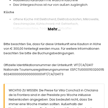
Hauswirtschaftsraum mit Waschmaschine
Das Untergeschoss ist nur von außen zugänglich.
Küche
offene Küche mit Elektroherd, Elektrobackofen, Mikrowelle,
Geschirrspüler, Kühlschrank mit Gefrierfach,
Kaffeemaschine, Toaster und Entsafter
Mehr...
Schlafzimmer und Badezimmer
Schlafzimmer mit Klimaanlage, Doppelbett, Ausziehbett (190
Bitte beachten Sie, dass für diese Unterkunft eine Kaution in Höhe
x 90 cm) und eigenem Bad
von € 300,00 hinterlegt werden muss. Für weitere Informationen
Schlafzimmer mit Klimaanlage, 4 Etagenbetten (190 x 90
beachten Sie bitte die Buchungsbedingungen.
cm) und eigenem Bad
Schlafzimmer mit Klimaanlage, Doppelbett und eigenem
Offizielle Identifikationsnummer der Unterkunft: VFT/CA/12417
Bad
Nationale Tourismusregistrierungsnummer: ESFCTU00001103200115
Schlafzimmer mit Klimaanlage, Doppelbett (190 x 135 cm),
60240000000000000000VFT/CA/124173
Fernseher, Schreibtisch, eigenem Bad und privater Terrasse
Schlafzimmer mit Klimaanlage, 2 Einzelbetten und eigenem
Bad
5 eigene Bäder, jeweils mit Einzelwaschbecken, Dusche und
WICHTIG ZU WISSEN: Die Preise für Villa Concha3 in Chiclana
WC
de la Frontera sind in der Preisliste pro Woche inklusive
Nebenkosten angegeben. Das bedeutet nicht, dass Sie
Außenbereich der Villa
immer eine Woche mieten sollten. Außerhalb der
eingezäuntes Grundstück