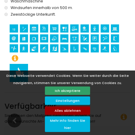
Sport
Waschmaschine
Windsurfen innerhalb von 500 m.
Tennis, Wandern, Mountainbiking, Radfahren, Angeln,
Zweistöckige Unterkunft.
Schnorcheln, Surfen und Windsurfen (innerhalb von 1000
Metern von der Villa)
Golf, Reiten, Kajakfahren und Tauchen (innerhalb von 5
Kilometern von der Villa)
Klettern (innerhalb von 25 Kilometern von der Villa)
Diese Webseite verwendet Cookies. Wenn Sie weiter durch die Seite
navigieren, stimmen Sie unserer Verwendung von Cookies zu.
Ich akzeptiere
Einstellungen
Verfügbarkeit
Alles ablehnen
Sie können den Mietpreis berechnen, indem Sie auf
Mehr Info finden Sie
das gewünschte An- und Abreisedatum klicken!
hier