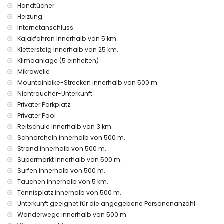
Haustiere sind nicht erlaubt
Handtücher
Die Unterkunft ist sehr gut für Familien mit Kindern geeignet
Heizung
Internetanschluss
Ausstattung und Dienstleistungen, die im Mietpreis der Villa
Kajakfahren innerhalb von 5 km.
enthalten sind
Klettersteig innerhalb von 25 km.
Internet (Glasfaser)
Klimaanlage (5 einheiten)
Bügeleisen und Bügelbrett
Mikrowelle
Bettwäsche und Handtücher
Mountainbike-Strecken innerhalb von 500 m.
Zentralheizung und Klimaanlage
Nichtraucher-Unterkunft
Unterhaltung und Freizeitaktivitäten für Ihren Urlaub in
Privater Parkplatz
Chiclana de la Frontera, Costa de la Luz
Privater Pool
Disco, Nachtclub, Bar und Promenade (innerhalb von 500
Reitschule innerhalb von 3 km.
Metern vom Haus)
Schnorcheln innerhalb von 500 m.
Wasserpark (für Kinder) (innerhalb von 5 Kilometern vom
Strand innerhalb von 500 m.
Haus)
Supermarkt innerhalb von 500 m.
Sehenswürdigkeiten und Kultur in Chiclana de la Frontera,
Surfen innerhalb von 500 m.
Costa de la Luz
Tauchen innerhalb von 5 km.
Kirche (innerhalb von 1000 Metern von der Unterkunft)
Tennisplatz innerhalb von 500 m.
Museum, Schloss und historische Stätte (innerhalb von 5
Unterkunft geeignet für die angegebene Personenanzahl.
Kilometern von der Unterkunft)
Wanderwege innerhalb von 500 m.