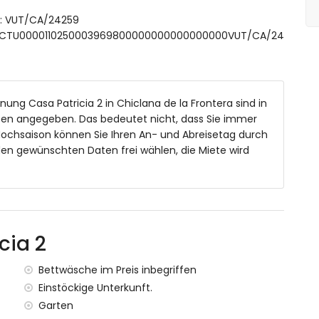
n und Gartenmöbeln mit Liegen
ft: VUT/CA/24259
Bäumen
 ESFCTU0000110250003969800000000000000000VUT/CA/24
ätze
ung Casa Patricia 2 in Chiclana de la Frontera sind in
sten angegeben. Das bedeutet nicht, dass Sie immer
Hochsaison können Sie Ihren An- und Abreisetag durch
(innerhalb von 10 Kilometern vom Apartment)
den gewünschten Daten frei wählen, die Miete wird
Ozean (innerhalb von 10 Kilometern vom Apartment)
von 10 Kilometern vom Apartment)
von 15 Kilometern vom Apartment)
a (innerhalb von 50 Kilometern vom Apartment)
 Kilometer)
cia 2
e: Zug innerhalb von 25 Kilometern
Bettwäsche im Preis inbegriffen
Mietpreis des Apartments enthalten sind
Einstöckige Unterkunft.
Garten