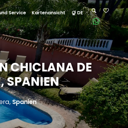
und Service
Kartenansicht
DE
N CHICLANA DE
, SPANIEN
era,
Spanien