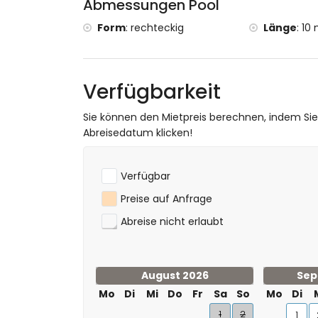
Abmessungen Pool
während Ihres Aufenthalts von den Eigentüme
jedoch vollen Zugang zu allen gemeinschaftli
Form
:
rechteckig
Länge
:
10 
der Sonnenliegen und des Grills.
Das Apartment Casa Patricia 2 befindet sich a
separaten Eingang von den Gemeinschaftsgär
Verfügbarkeit
eine gut ausgestattete Küche mit Terrasse, d
Sie, dass diese in der Küche befindliche Wasch
Sie können den Mietpreis berechnen, indem Si
Die Küche ist mit einem Multifunktionsofen ausg
Abreisedatum klicken!
ermöglicht.
Verfügbar
Preise auf Anfrage
Abreise nicht erlaubt
August 2026
Sep
Mo
Di
Mi
Do
Fr
Sa
So
Mo
Di
1
2
1