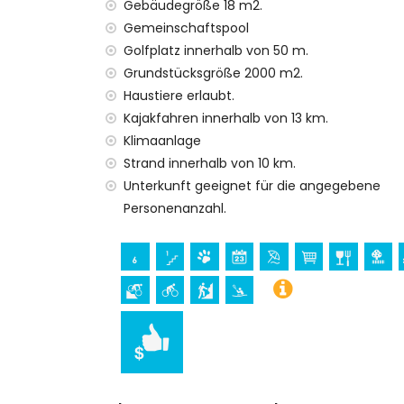
Bettwäsche und Handtücher
Gebäudegröße 18 m2.
mit Klimaanlage
Gemeinschaftspool
Golfplatz innerhalb von 50 m.
Unterhaltung und Freizeitaktivitäten für Ihre
Grundstücksgröße 2000 m2.
Bar (innerhalb von 1000 Metern vom Haus
Haustiere erlaubt.
Disco und Nachtclub (innerhalb von 5 Ki
Kajakfahren innerhalb von 13 km.
Sehenswürdigkeiten und Kultur in Chiclana de
Klimaanlage
Strand innerhalb von 10 km.
das Museum (Museo de Chiclana) (innerha
Unterkunft geeignet für die angegebene
Kirche und Schloss (Sancti Petri) (innerh
Personenanzahl.
Sport
Golf (San Andrés Golf), Wandern, Mounta
Apartment)
Klettern, Angeln, Schnorcheln, Surfen un
Apartment)
Kajakfahren und Tauchen (innerhalb von
Zusätzliche Informationen:
Bei der Anmietung des Apartments Casa Patricia