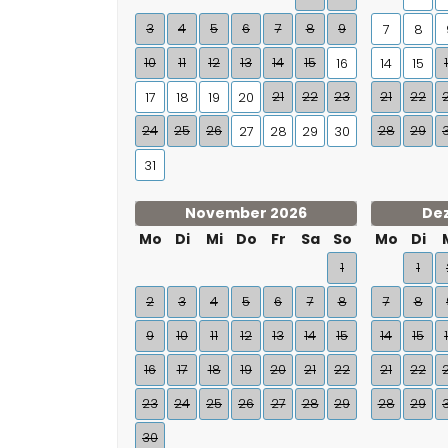
3
4
5
6
7
8
9
7
8
10
11
12
13
14
15
16
14
15
21
22
23
21
22
17
18
19
20
24
25
26
28
29
27
28
29
30
31
November 2026
De
Mo
Di
Mi
Do
Fr
Sa
So
Mo
Di
1
1
2
3
4
5
6
7
8
7
8
9
10
11
12
13
14
15
14
15
16
17
18
19
20
21
22
21
22
23
24
25
26
27
28
29
28
29
30