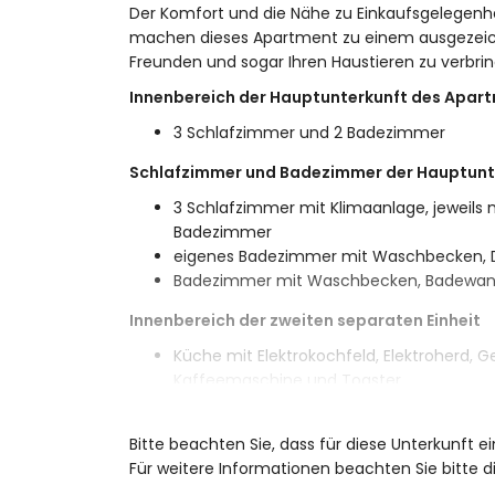
Der Komfort und die Nähe zu Einkaufsgelegenh
machen dieses Apartment zu einem ausgezeichn
Freunden und sogar Ihren Haustieren zu verbri
Innenbereich der Hauptunterkunft des Apar
3 Schlafzimmer und 2 Badezimmer
Schlafzimmer und Badezimmer der Hauptunt
3 Schlafzimmer mit Klimaanlage, jeweils
Badezimmer
eigenes Badezimmer mit Waschbecken, 
Badezimmer mit Waschbecken, Badewann
Innenbereich der zweiten separaten Einheit
Küche mit Elektrokochfeld, Elektroherd, Ge
Kaffeemaschine und Toaster
Außenbereich des Apartments
Bitte beachten Sie, dass für diese Unterkunft 
großes und eingezäuntes Grundstück
Für weitere Informationen beachten Sie bitte
Gemeinschaftspool mit den Maßen 10m x