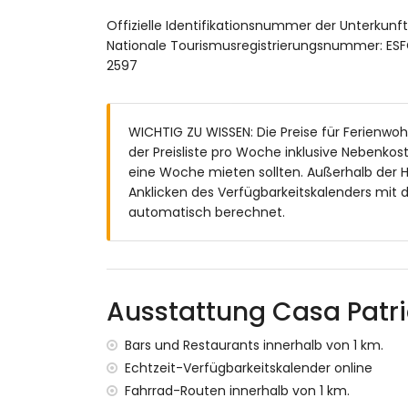
wunderschöner Rasen-Garten mit Bäume
Offizielle Identifikationsnummer der Unterkun
gemeinschaftlicher Rasen-Garten mit 
Nationale Tourismusregistrierungsnummer:
2 Terrassen
2597
Grill
Außendusche
außen Sitz- und Essbereich
3 gemeinschaftliche, eingezäunte Parkpl
WICHTIG ZU WISSEN: Die Preise für Ferienwohn
der Preisliste pro Woche inklusive Nebenko
Weitere Informationen
eine Woche mieten sollten. Außerhalb der 
nächste Stadt: Chiclana de la Frontera 
Anklicken des Verfügbarkeitskalenders mit 
nächster Fluss oder Küste: Atlantischer 
automatisch berechnet.
nächster Strand: La Barrosa (innerhalb 
nächster Hafen: Sancti Petri (innerhalb 
nächster Flughafen: Jerez de la Fronter
zweiter nächster Flughafen: Sevilla (> 100
Ausstattung Casa Patri
öffentliche Verkehrsanbindung in der Näh
Haustiere erlaubt
Bars und Restaurants innerhalb von 1 km.
Ausstattungen und Dienstleistungen, die im 
Echtzeit-Verfügbarkeitskalender online
Fahrrad-Routen innerhalb von 1 km.
Internet (WiFi)