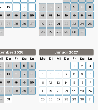
5
6
7
8
9
10
11
9
10
11
12
13
16
17
18
19
20
12
13
14
15
16
17
18
23
24
25
26
27
19
20
21
22
23
24
25
30
26
27
28
29
30
31
zember 2026
Januar 2027
Mi
Do
Fr
Sa
So
Mo
Di
Mi
Do
Fr
Sa
So
2
3
4
5
6
1
2
3
9
10
11
12
13
4
5
6
7
8
9
10
16
17
18
19
20
11
12
13
14
15
16
17
23
24
25
26
27
18
19
20
21
22
23
24
30
31
25
26
27
28
29
30
31