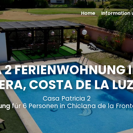
Home
Information 
A 2 FERIENWOHNUNG I
ERA, COSTA DE LA LUZ
Casa Patricia 2
ung
für 6 Personen in Chiclana de la Front