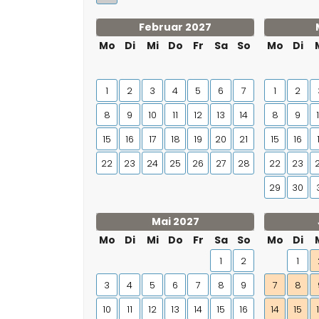
Februar 2027
Mo
Di
Mi
Do
Fr
Sa
So
Mo
Di
1
2
3
4
5
6
7
1
2
8
9
10
11
12
13
14
8
9
15
16
17
18
19
20
21
15
16
22
23
24
25
26
27
28
22
23
29
30
Mai 2027
Mo
Di
Mi
Do
Fr
Sa
So
Mo
Di
1
2
1
3
4
5
6
7
8
9
7
8
10
11
12
13
14
15
16
14
15