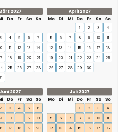
März 2027
April 2027
Mi
Do
Fr
Sa
So
Mo
Di
Mi
Do
Fr
Sa
So
1
2
3
4
3
4
5
6
7
5
6
7
8
9
10
11
10
11
12
13
14
12
13
14
15
16
17
18
17
18
19
20
21
19
20
21
22
23
24
25
24
25
26
27
28
26
27
28
29
30
31
Juni 2027
Juli 2027
Mi
Do
Fr
Sa
So
Mo
Di
Mi
Do
Fr
Sa
So
2
3
4
5
6
1
2
3
4
9
10
11
12
13
5
6
7
8
9
10
11
16
17
18
19
20
12
13
14
15
16
17
18