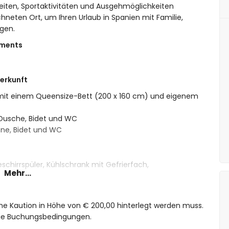
eiten, Sportaktivitäten und Ausgehmöglichkeiten
eten Ort, um Ihren Urlaub in Spanien mit Familie,
ngen.
tments
erkunft
 mit einem Queensize-Bett (200 x 160 cm) und eigenem
Dusche, Bidet und WC
e, Bidet und WC
schirrspüler, Kühlschrank mit Gefrierfach,
Mehr...
eine Kaution in Höhe von € 200,00 hinterlegt werden muss.
 die Buchungsbedingungen.
 6m und 2m tief