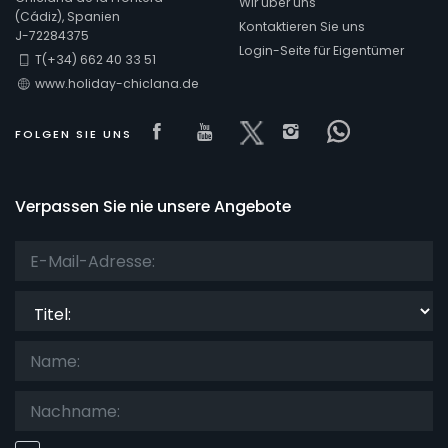
Wir über uns
(Cádiz), Spanien
Kontaktieren Sie uns
J-72284375
Login-Seite für Eigentümer
T(+34) 662 40 33 51
Komfort
www.holiday-chiclana.de
Visit our Facebook page
Visit our youtube page
Visit our x page
Visit our isnta
Visit our 
FOLGEN SIE UNS
Dienste
Verpassen Sie nie unsere Angebote
Blicke
Titel:
Weitere Kategorien