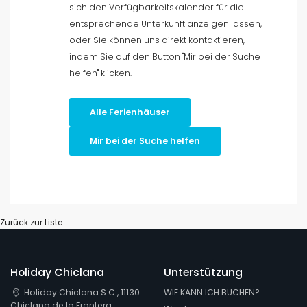
sich den Verfügbarkeitskalender für die
entsprechende Unterkunft anzeigen lassen,
Last Minute discounds
oder Sie können uns direkt kontaktieren,
indem Sie auf den Button "Mir bei der Suche
Filter löschen
helfen" klicken.
Alle Ferienhäuser
Beliebte Dienste
Mir bei der Suche helfen
Bedingungen
Zurück zur Liste
Optionell
Holiday Chiclana
Unterstützung
Holiday Chiclana S.C., 11130
WIE KANN ICH BUCHEN?
Entfernungen
Chiclana de la Frontera